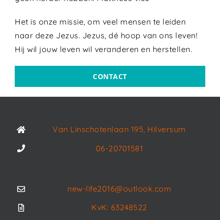
Het is onze missie, om veel mensen te leiden
naar deze Jezus. Jezus, dé hoop van ons leven!
Hij wil jouw leven wil veranderen en herstellen.
CONTACT
Van Linschotenlaan 195, Hilversum
06-20701581
new-life2016@outlook.com
KvK: 63248522