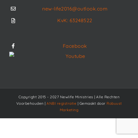
new-life2016@outlook.com
KvK: 63248522
Facebook
Youtube
Copyright 2015 - 2027 Newlife Ministries | Alle Rechten
Voorbehouden |
ANBI registratie
| Gemaakt door
Robuust
Marketing