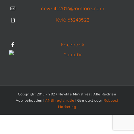
new-life2016@outlook.com
KvK: 63248522
Facebook
Youtube
Copyright 2015 - 2027 Newlife Ministries | Alle Rechten
Voorbehouden |
ANBI registratie
| Gemaakt door
Robuust
Marketing