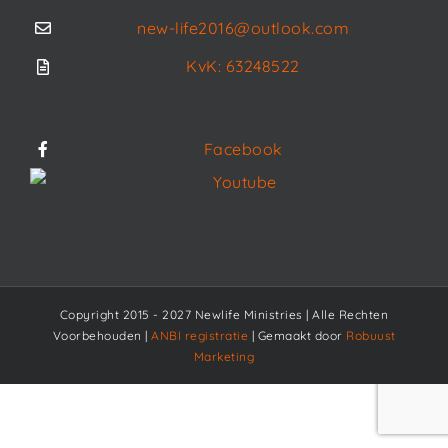
new-life2016@outlook.com
KvK: 63248522
Facebook
Youtube
Copyright 2015 - 2027 Newlife Ministries | Alle Rechten
Voorbehouden |
ANBI registratie
| Gemaakt door
Robuust
Marketing