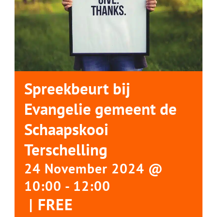
Spreekbeurt bij
Evangelie gemeent de
Schaapskooi
Terschelling
24 November 2024 @
10:00
-
12:00
|
FREE