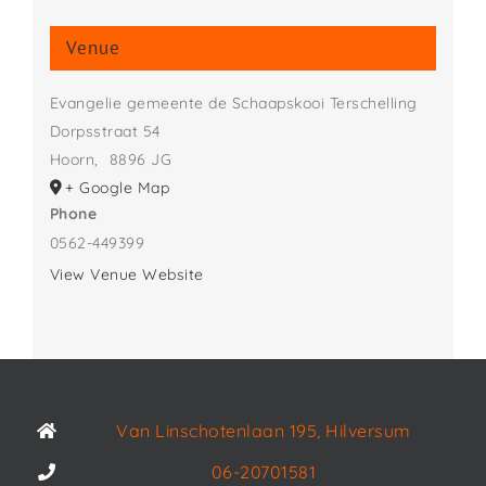
Venue
Evangelie gemeente de Schaapskooi Terschelling
Dorpsstraat 54
Hoorn
,
8896 JG
+ Google Map
Phone
0562-449399
View Venue Website
Van Linschotenlaan 195, Hilversum
06-20701581