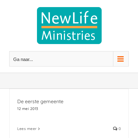
Ga
naar
inhoud
Ga naar...
De eerste gemeente
12 mei 2013
Lees meer
0