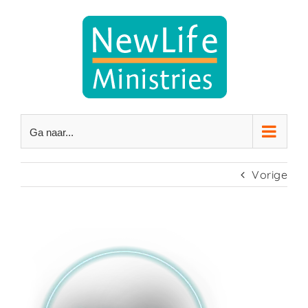
Ga
naar
inhoud
Ga naar...
Vorige