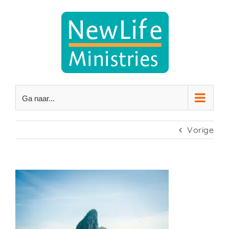
Ga
naar
inhoud
Ga naar...
Vorige