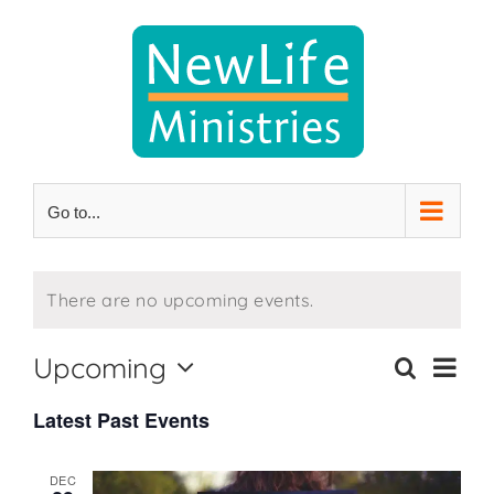
Skip
to
content
Go to...
There are no upcoming events.
Eve
Upcoming
Search
Events
List
Select
Vie
Latest Past Events
Search
date.
Nav
and
DEC