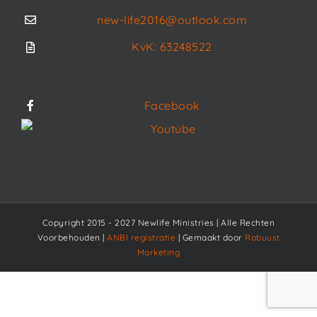
new-life2016@outlook.com
KvK: 63248522
Facebook
Youtube
Copyright 2015 - 2027 Newlife Ministries | Alle Rechten
Voorbehouden |
ANBI registratie
| Gemaakt door
Robuust
Marketing