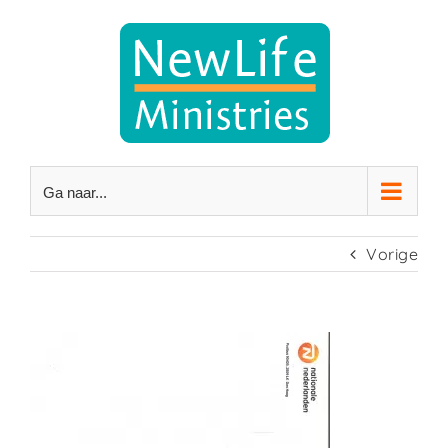
Ga
naar
inhoud
Ga naar...
Vorige